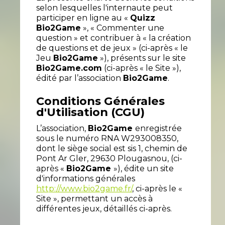
selon lesquelles l'internaute peut
participer en ligne au «
Quizz
Bio2Game
», « Commenter une
question » et contribuer à « la création
de questions et de jeux » (ci-après « le
Jeu
Bio2Game
»), présents sur le site
Bio2Game.com
(ci-après « le Site »),
édité par l’association
Bio2Game
.
Conditions Générales
d'Utilisation (CGU)
L’association,
Bio2Game
enregistrée
sous le numéro RNA W293008350,
dont le siège social est sis 1, chemin de
Pont Ar Gler, 29630 Plougasnou, (ci-
après «
Bio2Game
»), édite un site
d'informations générales
http://www.bio2game.fr/
, ci-après le «
Site », permettant un accès à
différentes jeux, détaillés ci-après.